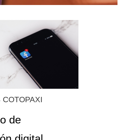
 COTOPAXI
to de
ón digital