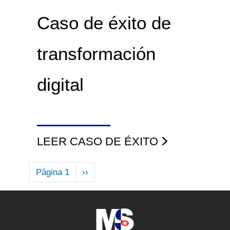
Caso de éxito de
transformación
digital
LEER CASO DE ÉXITO
Paginación
Página 1
Siguiente
››
página