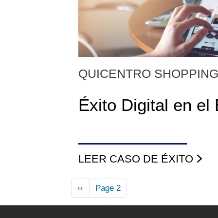
QUICENTRO SHOPPIN
Éxito Digital en e
LEER CASO DE ÉXITO
Pagination
Previous
‹‹
Page 2
page