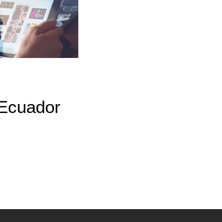
G
l Ecuador