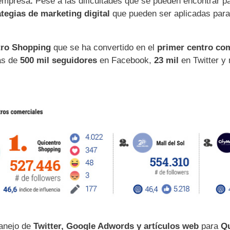
 empresa
.
Pese a las dificultades que se pueden encontrar p
ategias de marketing digital
que pueden ser aplicadas par
tro Shopping
que se ha convertido en el
primer centro com
ás de
500 mil seguidores
en Facebook,
23 mil
en Twitter 
anejo de
Twitter, Google Adwords y artículos web
para
Qu