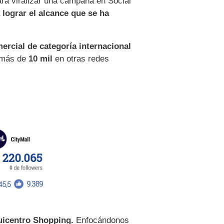
ara viralizar una campaña en Social
a
lograr el alcance que se ha
ercial de categoría internacional
y más de
10 mil
en otras redes
icentro Shopping.
Enfocándonos